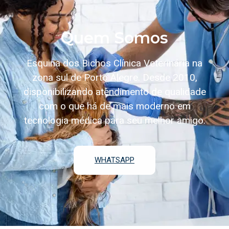
Quem Somos
Esquina dos Bichos Clínica Veterinária na
zona sul de Porto Alegre. Desde 2010,
disponibilizando atendimento de qualidade
com o que há de mais moderno em
tecnologia médica para seu melhor amigo.
WHATSAPP