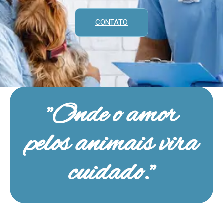
CONTATO
"Onde o amor
pelos animais vira
cuidado."