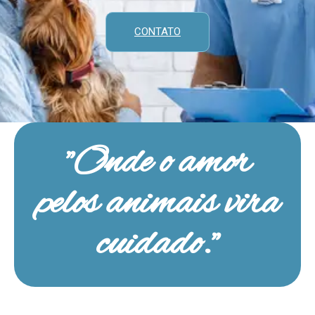
CONTATO
"Onde o amor
pelos animais vira
cuidado."