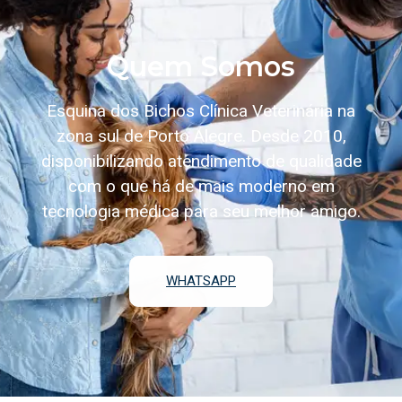
Quem Somos
Esquina dos Bichos Clínica Veterinária na
zona sul de Porto Alegre. Desde 2010,
disponibilizando atendimento de qualidade
com o que há de mais moderno em
tecnologia médica para seu melhor amigo.
WHATSAPP