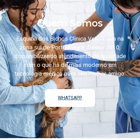
Quem Somos
Esquina dos Bichos Clínica Veterinária na
zona sul de Porto Alegre. Desde 2010,
disponibilizando atendimento de qualidade
com o que há de mais moderno em
tecnologia médica para seu melhor amigo.
WHATSAPP