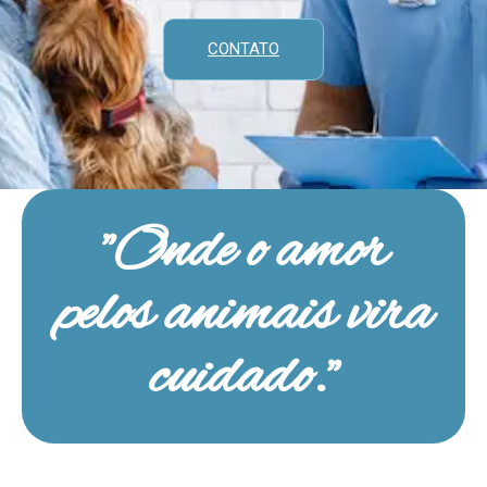
CONTATO
"Onde o amor
pelos animais vira
cuidado."