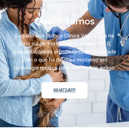
Quem Somos
Esquina dos Bichos Clínica Veterinária na
zona sul de Porto Alegre. Desde 2010,
disponibilizando atendimento de qualidade
com o que há de mais moderno em
tecnologia médica para seu melhor amigo.
WHATSAPP