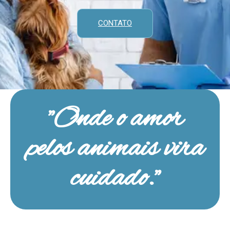
CONTATO
"Onde o amor
pelos animais vira
cuidado."