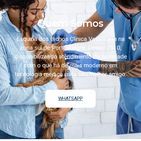
Quem Somos
Esquina dos Bichos Clínica Veterinária na
zona sul de Porto Alegre. Desde 2010,
disponibilizando atendimento de qualidade
com o que há de mais moderno em
tecnologia médica para seu melhor amigo.
WHATSAPP