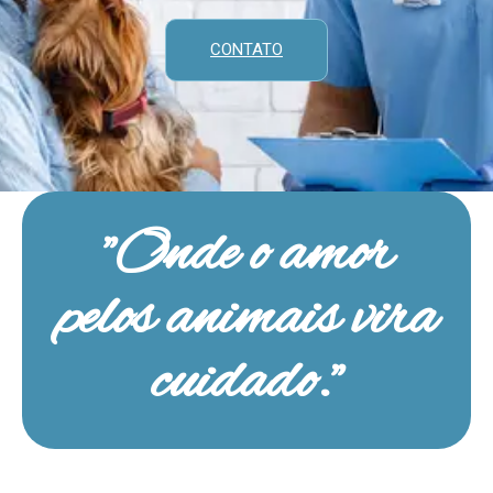
CONTATO
"Onde o amor
pelos animais vira
cuidado."