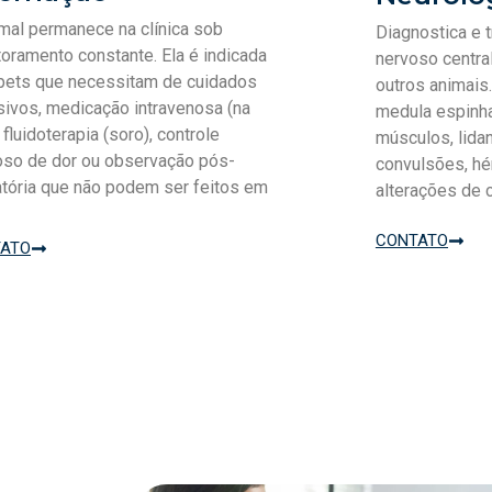
mal permanece na clínica sob
Diagnostica e 
oramento constante. Ela é indicada
nervoso central
pets que necessitam de cuidados
outros animais.
sivos, medicação intravenosa (na
medula espinha
, fluidoterapia (soro), controle
músculos, lid
oso de dor ou observação pós-
convulsões, hér
tória que não podem ser feitos em
alterações de
CONTATO
ATO