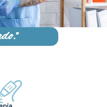
do."
apia