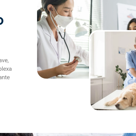
o
ave,
plexa
ante