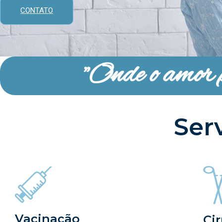
CONTATO
"Onde o amor p
Ser
Vacinação
Ci