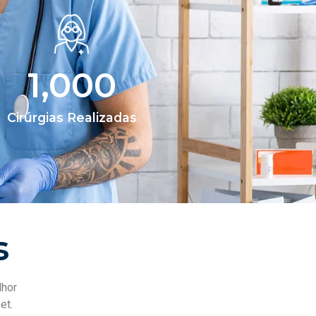
1,000
Cirúrgias Realizadas
s
lhor
et.