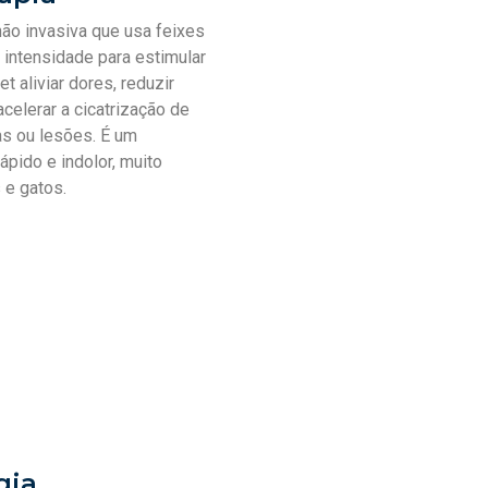
não invasiva que usa feixes
 intensidade para estimular
et aliviar dores, reduzir
celerar a cicatrização de
ias ou lesões. É um
ápido e indolor, muito
 e gatos.
gia