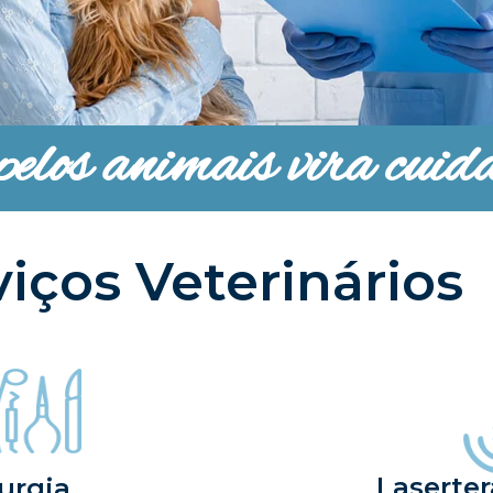
elos animais vira cuida
viços Veterinários
Laserter
rurgia