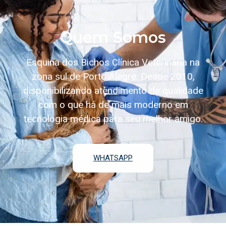
Quem Somos
Esquina dos Bichos Clínica Veterinária na
zona sul de Porto Alegre. Desde 2010,
disponibilizando atendimento de qualidade
com o que há de mais moderno em
tecnologia médica para seu melhor amigo.
WHATSAPP