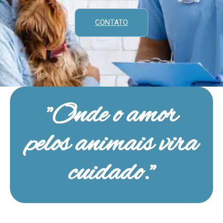
CONTATO
"Onde o amor
pelos animais vira
cuidado."