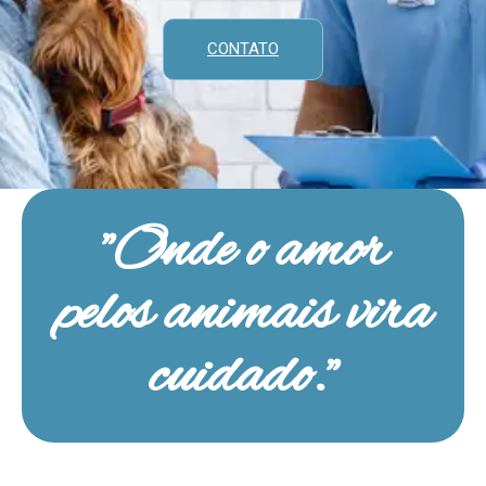
CONTATO
"Onde o amor
pelos animais vira
cuidado."