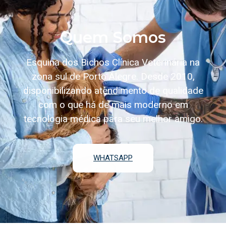
Quem Somos
Esquina dos Bichos Clínica Veterinária na
zona sul de Porto Alegre. Desde 2010,
disponibilizando atendimento de qualidade
com o que há de mais moderno em
tecnologia médica para seu melhor amigo.
WHATSAPP